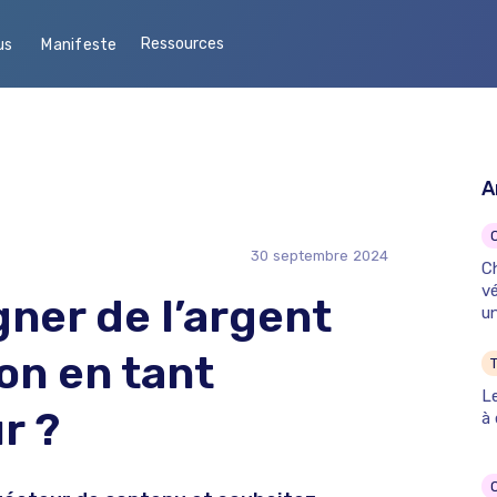
Ressources
us
Manifeste
A
30
septembre
2024
Ch
vé
er de l’argent
un
ion en tant
T
L
r ?
à 