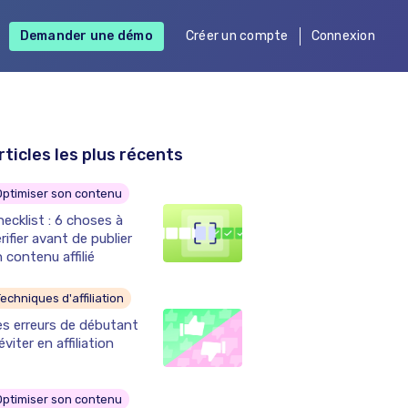
Demander une démo
Créer un compte
Connexion
rticles les plus récents
Optimiser son contenu
ecklist : 6 choses à
rifier avant de publier
 contenu affilié
echniques d'affiliation
es erreurs de débutant
éviter en affiliation
Optimiser son contenu