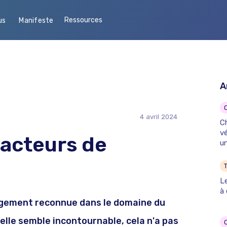
Ressources
us
Manifeste
A
4
avril
2024
Ch
vé
 acteurs de
un
T
L
à 
largement reconnue dans le domaine du
'elle semble incontournable, cela n'a pas