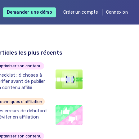
Demander une démo
Créer un compte
Connexion
rticles les plus récents
Optimiser son contenu
ecklist : 6 choses à
rifier avant de publier
 contenu affilié
echniques d'affiliation
es erreurs de débutant
éviter en affiliation
Optimiser son contenu