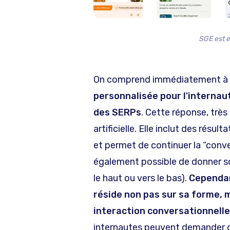
SGE est e
On comprend immédiatement à q
personnalisée pour l'internau
des SERPs
. Cette réponse, très 
artificielle. Elle inclut des résu
et permet de continuer la “conver
également possible de donner son
le haut ou vers le bas).
Cependan
réside non pas sur sa forme, m
interaction conversationnelle
internautes peuvent demander des