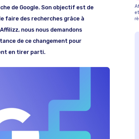
Af
che de Google. Son objectif est de
et
e faire des recherches grâce à
r
2
ez Affilizz, nous nous demandons
ortance de ce changement pour
nt en tirer parti.