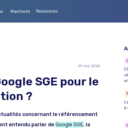
Ressources
us
Manifeste
A
29
mai
2024
Ch
vé
oogle SGE pour le
un
ation ?
T
L
à 
actualités concernant le référencement
ent entendu parler de
Google SGE
, la