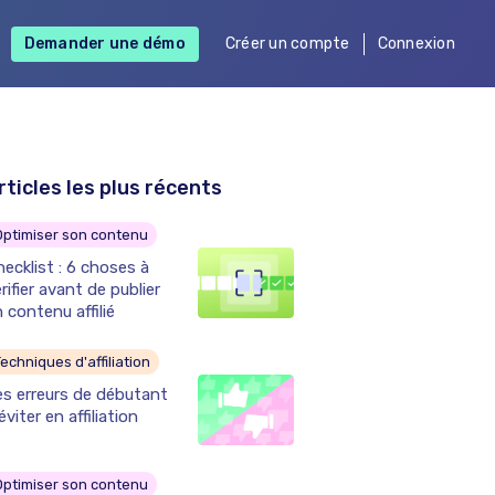
Demander une démo
Créer un compte
Connexion
rticles les plus récents
Optimiser son contenu
ecklist : 6 choses à
rifier avant de publier
 contenu affilié
echniques d'affiliation
es erreurs de débutant
éviter en affiliation
Optimiser son contenu